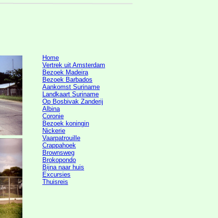
Home
Vertrek uit Amsterdam
Bezoek Madeira
Bezoek Barbados
Aankomst Suriname
Landkaart Suriname
Op Bosbivak Zanderij
Albina
Coronie
Bezoek koningin
Nickerie
Vaarpatrouille
Crappahoek
Brownsweg
Brokopondo
Bijna naar huis
Excursies
Thuisreis